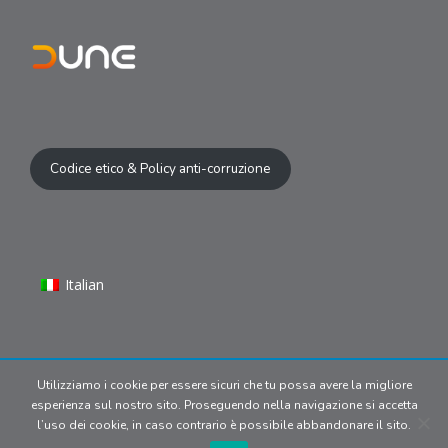
Codice etico & Policy anti-corruzione
Italian
Utilizziamo i cookie per essere sicuri che tu possa avere la migliore
© 2024 Copyright | Dune S.r.l P.IVA
esperienza sul nostro sito. Proseguendo nella navigazione si accetta
09902170969. All media belong
l’uso dei cookie, in caso contrario è possibile abbandonare il sito.
to their respective owners.
Privacy