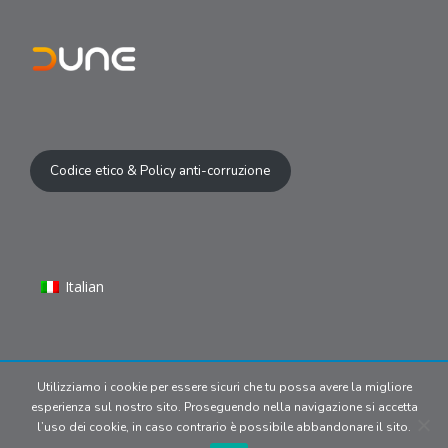
Codice etico & Policy anti-corruzione
Italian
Utilizziamo i cookie per essere sicuri che tu possa avere la migliore
© 2024 Copyright | Dune S.r.l P.IVA
esperienza sul nostro sito. Proseguendo nella navigazione si accetta
09902170969. All media belong
l’uso dei cookie, in caso contrario è possibile abbandonare il sito.
to their respective owners.
Privacy