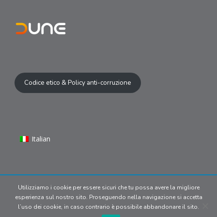
Codice etico & Policy anti-corruzione
Italian
Utilizziamo i cookie per essere sicuri che tu possa avere la migliore
© 2024 Copyright | Dune S.r.l P.IVA
esperienza sul nostro sito. Proseguendo nella navigazione si accetta
09902170969. All media belong
l’uso dei cookie, in caso contrario è possibile abbandonare il sito.
to their respective owners.
Privacy