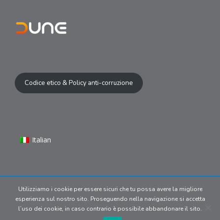
Codice etico & Policy anti-corruzione
Italian
Utilizziamo i cookie per essere sicuri che tu possa avere la migliore
© 2024 Copyright | Dune S.r.l P.IVA
esperienza sul nostro sito. Proseguendo nella navigazione si accetta
09902170969. All media belong
l’uso dei cookie, in caso contrario è possibile abbandonare il sito.
to their respective owners.
Privacy