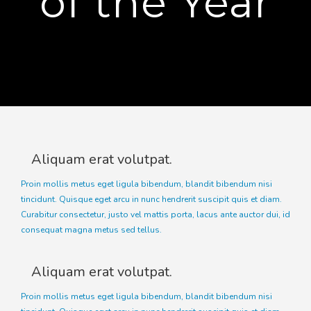
of the Year
Aliquam erat volutpat.
Proin mollis metus eget ligula bibendum, blandit bibendum nisi
tincidunt. Quisque eget arcu in nunc hendrerit suscipit quis et diam.
Curabitur consectetur, justo vel mattis porta, lacus ante auctor dui, id
consequat magna metus sed tellus.
Aliquam erat volutpat.
Proin mollis metus eget ligula bibendum, blandit bibendum nisi