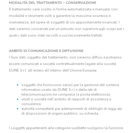
MODALITÀ DEL TRATTAMENTO – CONSERVAZIONE
Il trattamento sarà svolto in forma automatizzata e manuale, con
modalità e strumenti volti a garantire la massima sicurezza e
riservatezza, ad opera di soggetti di ciò appositamente incaricati. I
dati saranno conservati per un periodo non superiore agli scopi per i
quali i dati sono stati raccolti e successivamente trattati.
AMBITO DI COMUNICAZIONE E DIFFUSIONE
I Suoi dati, oggetto del trattamento, non saranno diffusi e potranno
essere comunicati a società contrattualmente legate alla società
DUNE S.r.l. all’estero all’interno dell’Unione Europea.
soggetti che forniscono servizi per la gestione del sistema
informativo usato da DUNE S.r.l e delle reti di
telecomunicazioni (ivi compresa la posta elettronica);
studi o società nell’ambito di rapporti di assistenza e
consulenza;
autorità competenti per adempimenti di obblighi di leggi e/o
di disposizioni di organi pubblici, su richiesta.
I soggetti appartenenti alle categorie suddette svolgono la funzione