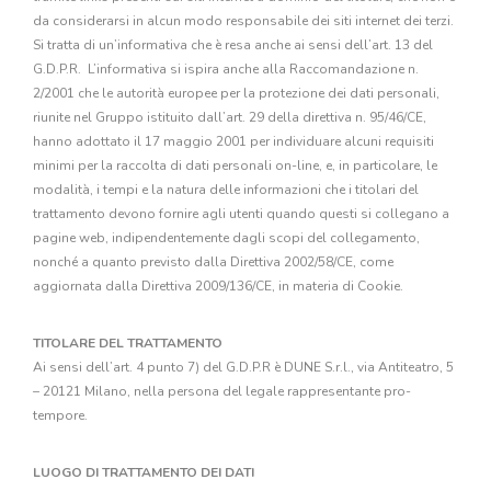
da considerarsi in alcun modo responsabile dei siti internet dei terzi.
Si tratta di un’informativa che è resa anche ai sensi dell’art. 13 del
G.D.P.R. L’informativa si ispira anche alla Raccomandazione n.
2/2001 che le autorità europee per la protezione dei dati personali,
riunite nel Gruppo istituito dall’art. 29 della direttiva n. 95/46/CE,
hanno adottato il 17 maggio 2001 per individuare alcuni requisiti
minimi per la raccolta di dati personali on-line, e, in particolare, le
modalità, i tempi e la natura delle informazioni che i titolari del
trattamento devono fornire agli utenti quando questi si collegano a
pagine web, indipendentemente dagli scopi del collegamento,
nonché a quanto previsto dalla Direttiva 2002/58/CE, come
aggiornata dalla Direttiva 2009/136/CE, in materia di Cookie.
TITOLARE DEL TRATTAMENTO
Ai sensi dell’art. 4 punto 7) del G.D.P.R è DUNE S.r.l., via Antiteatro, 5
– 20121 Milano, nella persona del legale rappresentante pro-
tempore.
LUOGO DI TRATTAMENTO DEI DATI