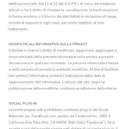
rettificazione (artt. dal 12 al 22 del G.D.P.R.). Ai sensi dei medesimi
articoli si ha il diritto di chiedere la cancellazione, la trasformazione
in forma anonima o il blocco dei dati trattati in violazione di legge,
nonché di opporsi in ogni caso, per motivi legittimi, al loro
trattamento.
MODIFICHE ALL’INFORMATIVA SULLA PRIVACY
Il titolare si riserva il diritto di modificare, aggiornare, aggiungere o
rimuovere parti della presente informativa sulla privacy a propria
discrezione e in qualsiasi momento. La persona interessata è tenuta
a verificare periodicamente le eventuali modifiche. Al fine di facilitare
tale verifica l’informativa conterrà l’indicazione della data di
aggiornamento dell’informativa. L’utilizzo del sito, dopo la
pubblicazione delle modifiche, costituirà accettazione delle stesse.
SOCIAL PLUG-IN
Le nostre pagine web potrebbero contenere plug-in dei Social
Networks (es. FaceBook.com, gestito da Facebook Inc., 1601 S.
California Ave, Palo Alto, CA 94304, Stati Uniti (“Facebook”). Se si
accede a una delle nostre pagine web dotata di un simile plug-in, il