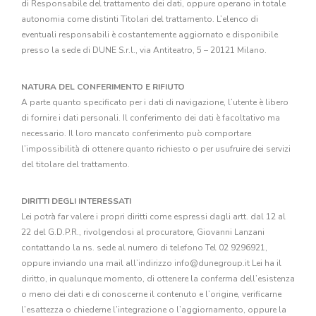
di Responsabile del trattamento dei dati, oppure operano in totale
autonomia come distinti Titolari del trattamento. L’elenco di
eventuali responsabili è costantemente aggiornato e disponibile
presso la sede di DUNE S.r.l., via Antiteatro, 5 – 20121 Milano.
NATURA DEL CONFERIMENTO E RIFIUTO
A parte quanto specificato per i dati di navigazione, l’utente è libero
di fornire i dati personali. Il conferimento dei dati è facoltativo ma
necessario. Il loro mancato conferimento può comportare
l’impossibilità di ottenere quanto richiesto o per usufruire dei servizi
del titolare del trattamento.
DIRITTI DEGLI INTERESSATI
Lei potrà far valere i propri diritti come espressi dagli artt. dal 12 al
22 del G.D.P.R., rivolgendosi al procuratore, Giovanni Lanzani
contattando la ns. sede al numero di telefono Tel 02 9296921,
oppure inviando una mail all’indirizzo info@dunegroup.it Lei ha il
diritto, in qualunque momento, di ottenere la conferma dell’esistenza
o meno dei dati e di conoscerne il contenuto e l’origine, verificarne
l’esattezza o chiederne l’integrazione o l’aggiornamento, oppure la