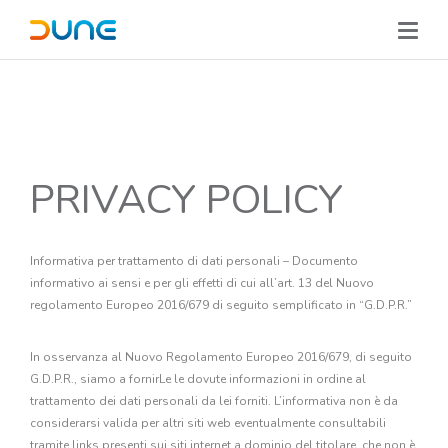
PRIVACY POLICY
Informativa per trattamento di dati personali – Documento
informativo ai sensi e per gli effetti di cui all’art. 13 del Nuovo
regolamento Europeo 2016/679 di seguito semplificato in “G.D.P.R.”
In osservanza al Nuovo Regolamento Europeo 2016/679, di seguito
G.D.P.R., siamo a fornirLe le dovute informazioni in ordine al
trattamento dei dati personali da lei forniti. L’informativa non è da
considerarsi valida per altri siti web eventualmente consultabili
tramite links presenti sui siti internet a dominio del titolare, che non è