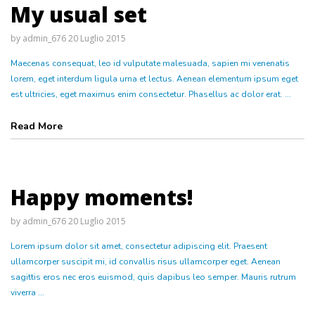
My usual set
by
admin_676
20 Luglio 2015
Maecenas consequat, leo id vulputate malesuada, sapien mi venenatis
lorem, eget interdum ligula urna et lectus. Aenean elementum ipsum eget
est ultricies, eget maximus enim consectetur. Phasellus ac dolor erat. ...
Read More
Happy moments!
by
admin_676
20 Luglio 2015
Lorem ipsum dolor sit amet, consectetur adipiscing elit. Praesent
ullamcorper suscipit mi, id convallis risus ullamcorper eget. Aenean
sagittis eros nec eros euismod, quis dapibus leo semper. Mauris rutrum
viverra ...