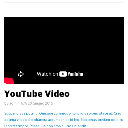
YouTube Video
by
admin_676
20 Giugno 2015
Suspendisse potenti. Quisque commodo nunc id dapibus placerat. Cras
ac urna vitae odio pharetra accumsan ac id leo. Maecenas pretium odio eu
laoreet tempor. Phasellus non eros eu eros blandit ...