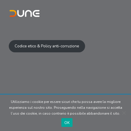
Codice etico & Policy anti-corruzione
Utilizziamo i cookie per essere sicuri che tu possa avere la migliore
© 2024 Copyright | Dune S.r.l P.IVA
esperienza sul nostro sito. Proseguendo nella navigazione si accetta
09902170969. All media belong
l’uso dei cookie, in caso contrario è possibile abbandonare il sito.
to their respective owners.
Privacy
Policy
OK