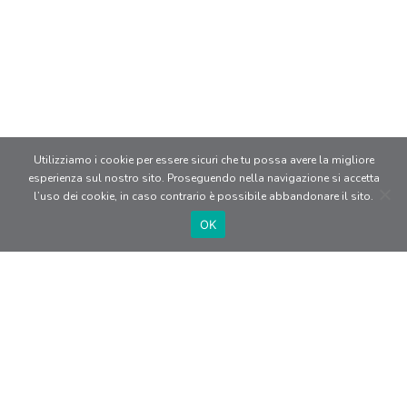
Utilizziamo i cookie per essere sicuri che tu possa avere la migliore
esperienza sul nostro sito. Proseguendo nella navigazione si accetta
l’uso dei cookie, in caso contrario è possibile abbandonare il sito.
OK