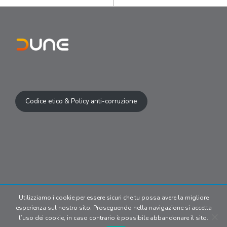
Codice etico & Policy anti-corruzione
Utilizziamo i cookie per essere sicuri che tu possa avere la migliore
© 2024 Copyright | Dune S.r.l P.IVA
esperienza sul nostro sito. Proseguendo nella navigazione si accetta
09902170969. All media belong
l’uso dei cookie, in caso contrario è possibile abbandonare il sito.
to their respective owners.
Privacy