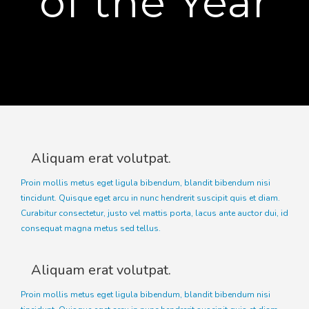
of the Year
Aliquam erat volutpat.
Proin mollis metus eget ligula bibendum, blandit bibendum nisi
tincidunt. Quisque eget arcu in nunc hendrerit suscipit quis et diam.
Curabitur consectetur, justo vel mattis porta, lacus ante auctor dui, id
consequat magna metus sed tellus.
Aliquam erat volutpat.
Proin mollis metus eget ligula bibendum, blandit bibendum nisi