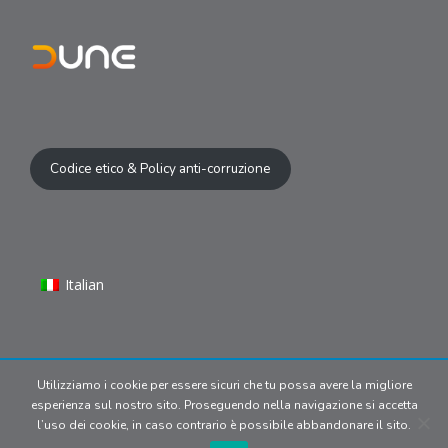
Codice etico & Policy anti-corruzione
Italian
Utilizziamo i cookie per essere sicuri che tu possa avere la migliore
© 2024 Copyright | Dune S.r.l P.IVA
esperienza sul nostro sito. Proseguendo nella navigazione si accetta
09902170969. All media belong
l’uso dei cookie, in caso contrario è possibile abbandonare il sito.
to their respective owners.
Privacy